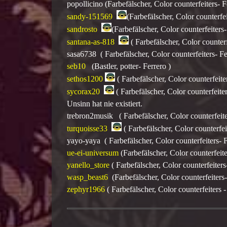
popollicino (Farbefälscher, Color counterfeiters- F
sandy-151569
(Farbefälscher, Color counterfei
sandrosto
(Farbefälscher, Color counterfeiters-
santana-as-818
( Farbefälscher, Color counterfe
sasa6738 ( Farbefälscher, Color counterfeiters- Fe
seb10
(Bastler, potter- Ferrero )
sethos1200
( Farbefälscher, Color counterfeiter
sycorax20
( Farbefälscher, Color counterfeite
Unsinn hat nie existiert.
trebron2musik ( Farbefälscher, Color counterfeite
turquoisse33
( Farbefälscher, Color counterfei
yayo-yaya ( Farbefälscher, Color counterfeiters- F
ue-ei-universum
(Farbefälscher, Color counterfeite
yanello_store
( Farbefälscher, Color counterfeiters
wasp_beast6
(Farbefälscher, Color counterfeiters-
zephyr1966
( Farbefälscher, Color counterfeiters -