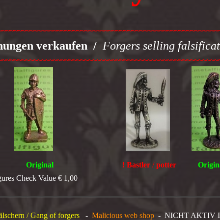
~~~~~~~~~~~~~~~~~~~~~~~~~~~~~~~~~~~~~~~~~~~~~~~~~~~~~~~~
chungen verkaufen /
Forgers selling falsifica
~~~~~~~~~~~~~~~~~~~~~~~~~~~~~~~~~~~~~~~~~~~~~~~~~~~~~~~~
Original
!
Bastler
/
potter
Origin
gures Check Value € 1,00
lschern / Gang of forgers
-
Malicious web shop
- NICHT AKTIV