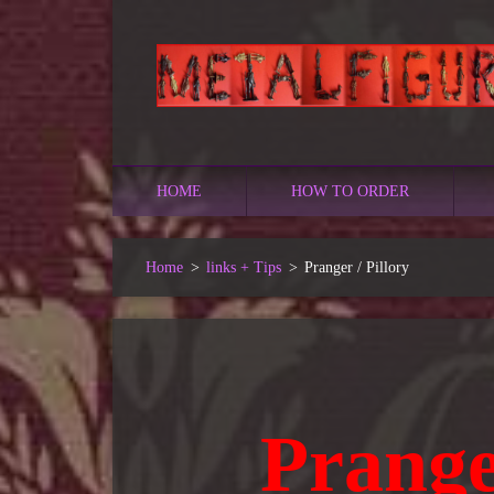
HOME
HOW TO ORDER
Home
>
links + Tips
>
Pranger / Pillory
Pranger