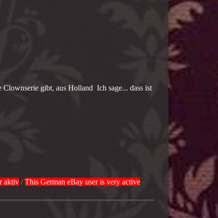
 Clownserie gibt, aus Holland Ich sage... dass ist
r aktiv
/
This German eBay user is very active