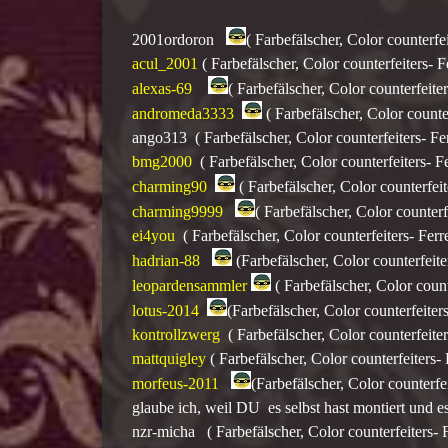
2001ordoron
( Farbefälscher, Color counterfei
acul_2001
( Farbefälscher, Color counterfeiters- F
alexas-69
( Farbefälscher, Color counterfeiter
andromeda3333
( Farbefälscher, Color counte
ango313 ( Farbefälscher, Color counterfeiters- Fer
bmg2000
( Farbefälscher, Color counterfeiters- Fe
charming90
( Farbefälscher, Color counterfeit
charming9999
( Farbefälscher, Color counterf
ei4you
( Farbefälscher, Color counterfeiters- Ferr
hadrian-88
(Farbefälscher, Color counterfeite
leopardensammler
( Farbefälscher, Color counte
lotus-2014
(Farbefälscher, Color counterfeiters
kontrollzwerg
( Farbefälscher, Color counterfeiter
mattquigley
( Farbefälscher, Color counterfeiters- 
morfeus-2011
(Farbefälscher, Color counterfei
glaube ich, weil DU es selbst hast montiert und es
nzr-micha ( Farbefälscher, Color counterfeiters- F