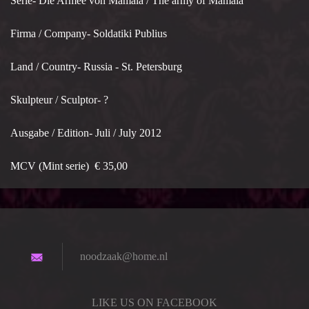
Serie- Die Armee von Mamaia / The army of Mamaia
Firma / Company- Soldatiki Publius
Land / Country- Russia - St. Petersburg
Skulpteur / Sculptor- ?
Ausgabe / Edition- Juli / July 2012
MCV (Mint serie) € 35,00
noodzaak
@home.nl
LIKE US ON FACEBOOK