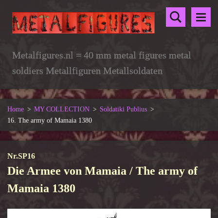
Metalfigures.nl = 40 mm metal figures metal
soldiers Metallfiguren Metallsoldaten
Home
>
MY COLLECTION
>
Soldatiki Publius
>
16. The army of Mamaia 1380
Nr.SP16
Die Armee von Mamaia / The army of
Mamaia 1380