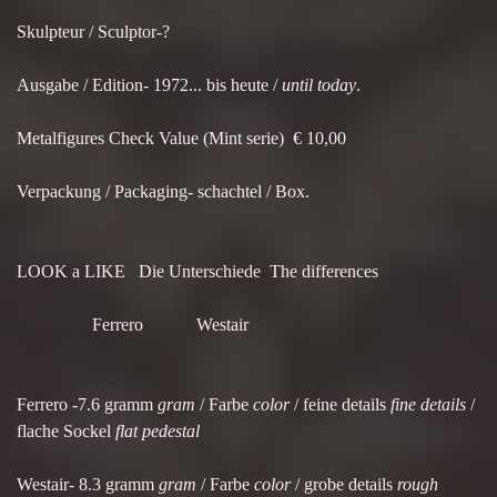
Skulpteur / Sculptor-?
Ausgabe / Edition- 1972... bis heute /
until today
.
Metalfigures Check Value (Mint serie) € 10,00
Verpackung / Packaging- schachtel / Box.
LOOK a LIKE Die Unterschiede The differences
Ferrero Westair
Ferrero -7.6 gramm
gram
/ Farbe
color
/ feine details
fine details
/
flache Sockel
flat pedestal
Westair- 8.3 gramm
gram
/ Farbe
color
/ grobe details
rough