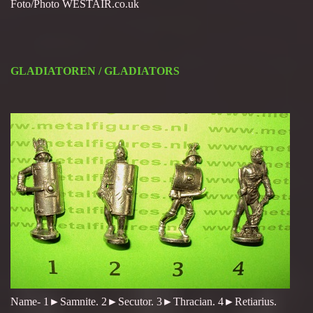
Foto/Photo WESTAIR.co.uk
GLADIATOREN / GLADIATORS
Name- 1►Samnite. 2►Secutor. 3►Thracian. 4►Retiarius.