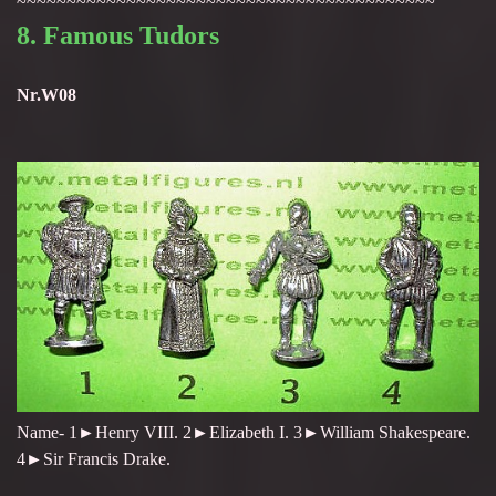
~~~~~~~~~~~~~~~~~~~~~~~~~~~~~~~~~~~~~~~~~~
8. Famous Tudors
Nr.W08
Name- 1►Henry VIII. 2►Elizabeth I. 3►William Shakespeare.
4►Sir Francis Drake.