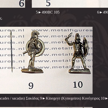
os) Καλλίμαχος. 5►490BC 105 6►490B
ος.
des / sacadas) Σακάδας 9►Kinegeyr (Kynegeiros) Κυνέγειρος 10►A