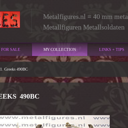
Metalfigures.nl = 40 mm metal
Metallfiguren Metallsoldaten
FOR SALE
MY COLLECTION
LINKS + TIPS
1. Greeks 490BC
 GREEKS 490BC