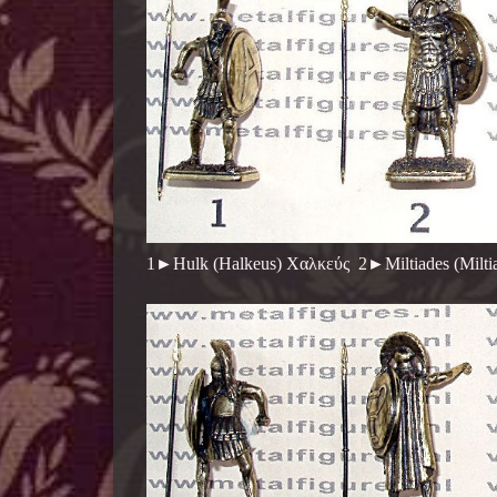
1►Hulk (Halkeus) Χαλκεύς 2►Miltiades (Milt