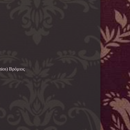
ios) Βρόμιος