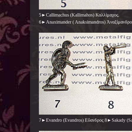
5►Callimachus (Kallimah
6►Anaximander ( Anaksimandros) Ἀναξίμανδρ
7►Evandro (Evandros) Εὔανδρος 8►Sakady (Saca