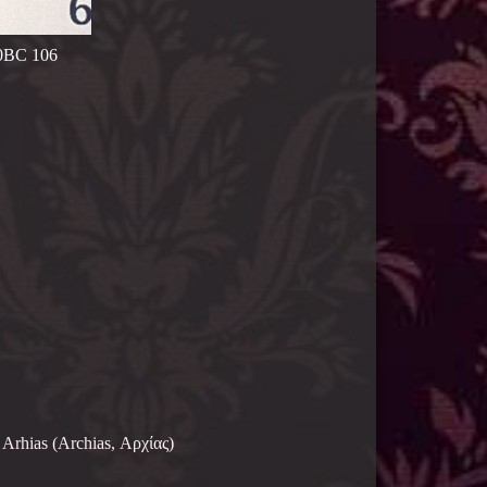
C 106
rhias (Archias, Αρχίας)