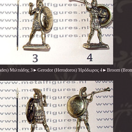
iades) Μιλτιάδης 3►Gerodor (Herodoros) Ήρόδωρος 4►Broom (Brom