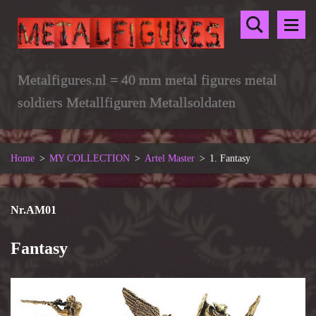
Metalfigures.nl = 40 mm metal figures metal
soldiers Metallfiguren Metallsoldaten
Home
>
MY COLLECTION
>
Artel Master
>
1. Fantasy
Nr.AM01
Fantasy