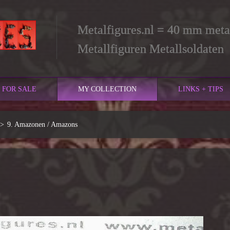
Metalfigures.nl = 40 mm metal
Metallfiguren Metallsoldaten
FOR SALE
MY COLLECTION
LINKS + TIPS
>
9. Amazonen / Amazons