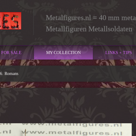
Metalfigures.nl = 40 mm metal
Metallfiguren Metallsoldaten
FOR SALE
MY COLLECTION
LINKS + TIPS
6. Romans