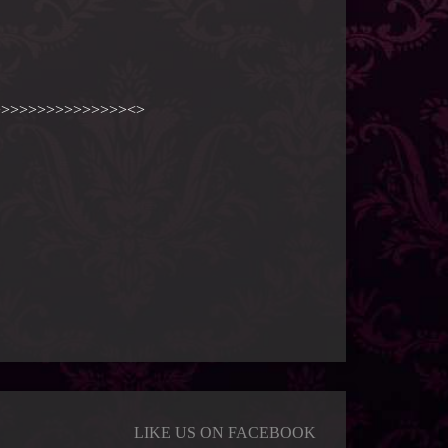
>>>>>>>>>>>>>>><>
LIKE US ON FACEBOOK