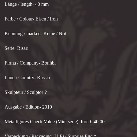
Länge / length- 40 mm
Farbe / Colour- Eisen / Iron
Kennung / marked- Keine / Not
Serie- Risari
Firma / Company- Bonhbi
Land / Country- Russia
Skulpteur / Sculptor-?
Ausgabe / Edition- 2010
Metalfigures Check Value (Mint serie) Iron € 40,00
Verpackung / Packaging- Ü-Ei / Surprise Egg *