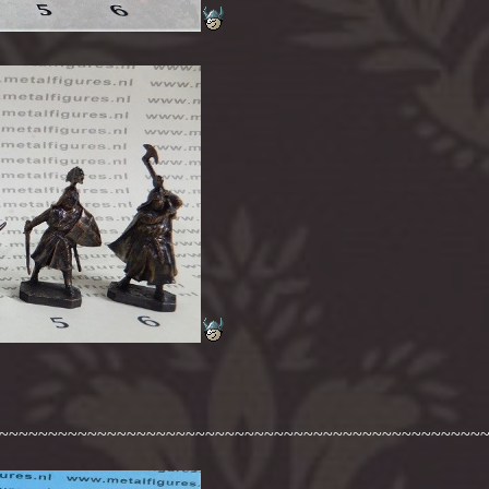
~~~~~~~~~~~~~~~~~~~~~~~~~~~~~~~~~~~~~~~~~~~~~~~~~