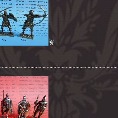
~~~~~~~~~~~~~~~~~~~~~~~~~~~~~~~~~~~~~~~~~~~~~~~~~