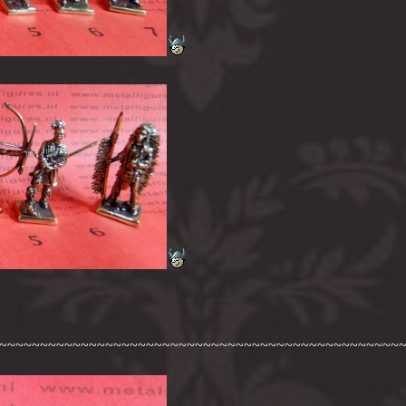
~~~~~~~~~~~~~~~~~~~~~~~~~~~~~~~~~~~~~~~~~~~~~~~~~