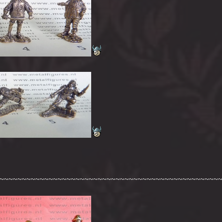
~~~~~~~~~~~~~~~~~~~~~~~~~~~~~~~~~~~~~~~~~~~~~~~~~