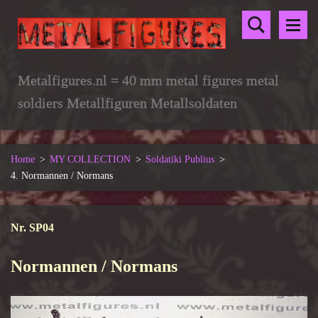
Metalfigures.nl = 40 mm metal figures metal
soldiers Metallfiguren Metallsoldaten
Home
>
MY COLLECTION
>
Soldatiki Publius
>
4. Normannen / Normans
Nr. SP04
Normannen / Normans