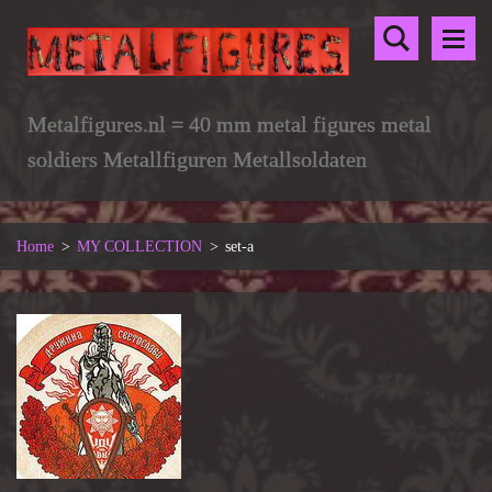
Metalfigures.nl = 40 mm metal figures metal
soldiers Metallfiguren Metallsoldaten
Home
>
MY COLLECTION
>
set-a